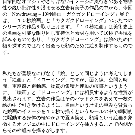
日常的なオブジェやさりげないイメージに奥行きのある物語
性や鋭い批評性を潜ませる立岩有美子の作品の中から、今回
の「Nowdrawing – 10秒絵画・ガクガクドローイング」展で
は、「１０秒絵画」と「ガクガクドローイング」のふたつの
シリーズの作品を取り上げます。「１０秒絵画」は美術史上
の名画を可能な限り同じ支持体と素材を用いて10秒で再現を
試みるものであり、「ガクガクドローイング」は絵のために
額を探すのではなく出会った額のために絵を制作するもので
す。
私たちが普段なにげなく「絵」として同じように考えてしま
う「絵画」と「ドローイング」ですが、面と線、空間と時
間、重厚感と躍動感、物質の集積と運動の痕跡というよう
に、「絵画」と「ドローイング」には相反するような性質が
見出されます。立岩の作品はそのパラドクスをあえて一枚の
絵の中で引き受けるように、名画という歴史の重みを背負っ
た絵画のイメージを１０秒で描くというルールの中で瞬間的
に駆動する身体の軽やかさで置き換え、額縁という絵画を象
徴するオブジェの中にドローイングを挿入することで内側か
らその枠組みを揺るがします。