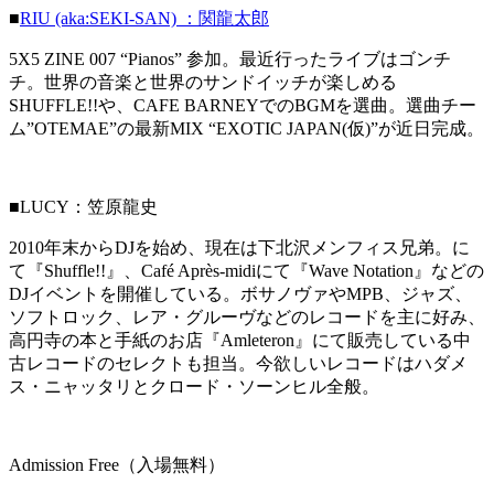
■
RIU (aka:SEKI-SAN) ：関龍太郎
5X5 ZINE 007 “Pianos” 参加。最近行ったライブはゴンチ
チ。世界の音楽と世界のサンドイッチが楽しめる
SHUFFLE!!や、CAFE BARNEYでのBGMを選曲。選曲チー
ム”OTEMAE”の最新MIX “EXOTIC JAPAN(仮)”が近日完成。
■LUCY：笠原龍史
2010年末からDJを始め、現在は下北沢メンフィス兄弟。に
て『Shuffle!!』、Café Après-midiにて『Wave Notation』などの
DJイベントを開催している。ボサノヴァやMPB、ジャズ、
ソフトロック、レア・グルーヴなどのレコードを主に好み、
高円寺の本と手紙のお店『Amleteron』にて販売している中
古レコードのセレクトも担当。今欲しいレコードはハダメ
ス・ニャッタリとクロード・ソーンヒル全般。
Admission Free（入場無料）