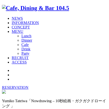
NEWS
INFORMATION
CONCEPT
MENU
Lunch
Dinner
Cafe
Drink
Party
RECRUIT
ACCESS
RESERVATION
Yumiko Tateiwa「Nowdrawing – 10秒絵画・ガクガクドローイ
ング 」